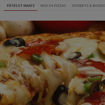
L
PÂTES ET MAXI’S
NOS 54 PIZZAS
DESSERTS & BOISS